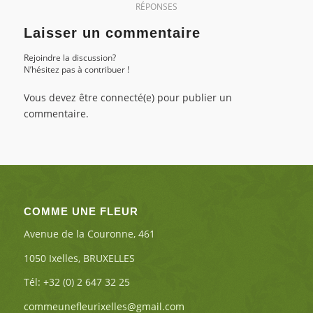
RÉPONSES
Laisser un commentaire
Rejoindre la discussion?
N’hésitez pas à contribuer !
Vous devez être connecté(e) pour publier un
commentaire.
COMME UNE FLEUR
Avenue de la Couronne, 461
1050 Ixelles, BRUXELLES
Tél: +32 (0) 2 647 32 25
commeunefleurixelles@gmail.com