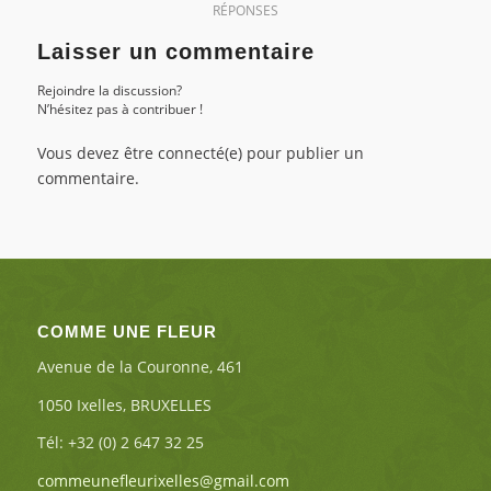
RÉPONSES
Laisser un commentaire
Rejoindre la discussion?
N’hésitez pas à contribuer !
Vous devez être connecté(e) pour publier un
commentaire.
COMME UNE FLEUR
Avenue de la Couronne, 461
1050 Ixelles, BRUXELLES
Tél: +32 (0) 2 647 32 25
commeunefleurixelles@gmail.com